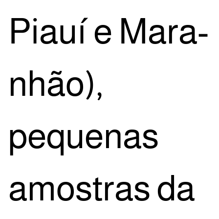
Piauí e Mara­
nhão),
peque­nas
amos­tras da