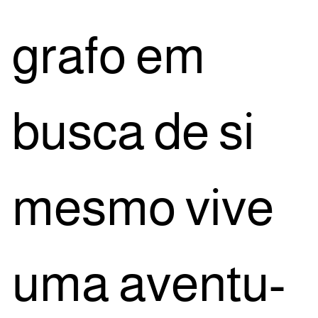
gra­fo em
bus­ca de si
mes­mo vive
uma aven­tu­