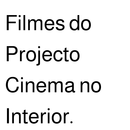
Fil­mes do
Pro­jec­to
Cine­ma no
Interior.