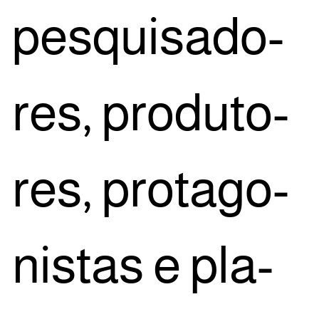
pes­qui­sa­do­
res, pro­du­to­
res, pro­ta­go­
nis­tas e pla­