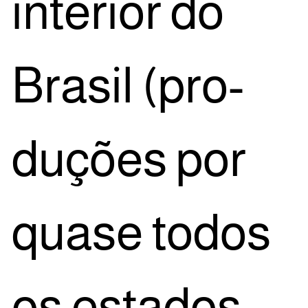
inte­ri­or do
Bra­sil (pro­
du­ções por
qua­se todos
os esta­dos