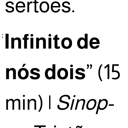
sertões.
“
Infi­ni­to de
nós dois
” (15
min) |
Sinop­