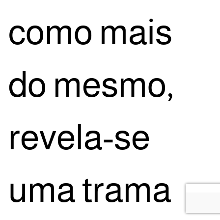
como mais
do mes­mo,
reve­la-se
uma tra­ma