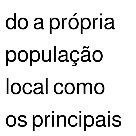
do a pró­pria
popu­la­ção
local como
os prin­ci­pais