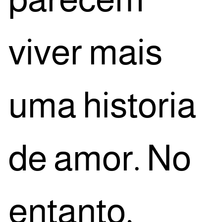
viver mais
uma his­to­ria
de amor. No
entan­to,