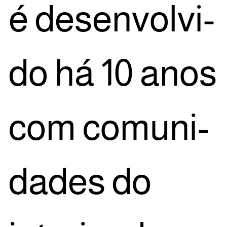
é desen­vol­vi­
do há 10 anos
com comu­ni­
da­des do