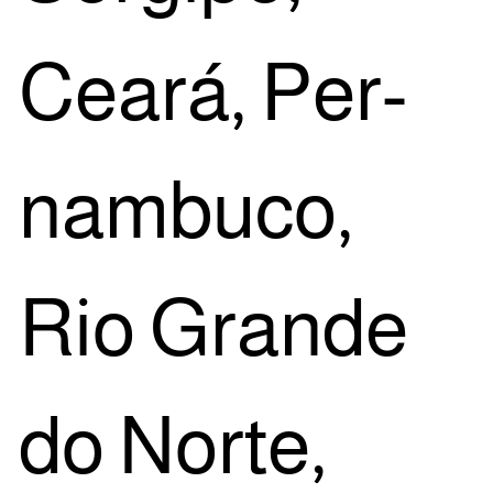
Cea­rá, Per­
nam­bu­co,
Rio Gran­de
do Nor­te,