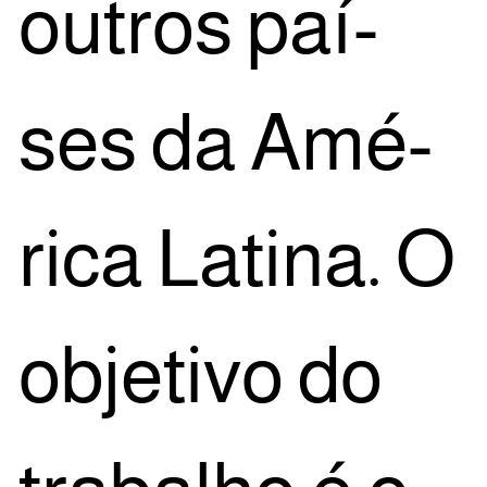
outros paí­
ses da Amé­
ri­ca Lati­na. O
obje­ti­vo do