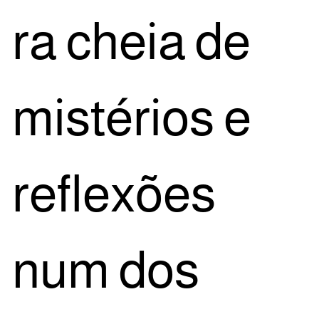
ra cheia de
mis­té­ri­os e
refle­xões
num dos