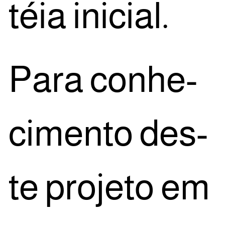
téia inicial.
Para conhe­
ci­men­to des­
te pro­je­to em