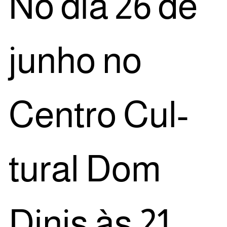
No dia 26 de
junho no
Cen­tro Cul­
tu­ral Dom
Dinis às 21