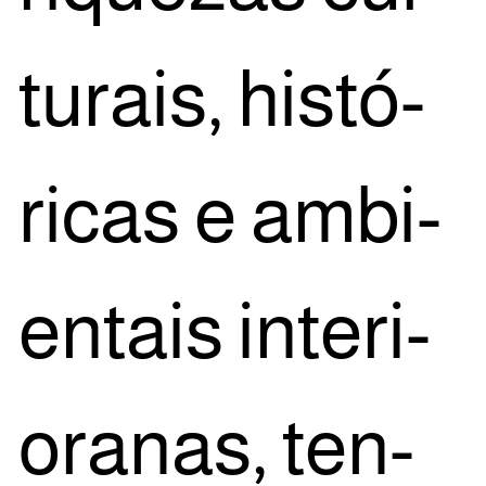
tu­rais, his­tó­
ri­cas e ambi­
en­tais inte­ri­
o­ra­nas, ten­