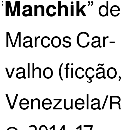
“
Man­chik
” de
Mar­cos Car­
va­lho (fic­ção,
Venezuela/
R