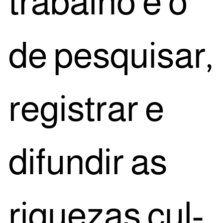
tra­ba­lho é o
de pes­qui­sar,
regis­trar e
difun­dir as
rique­zas cul­