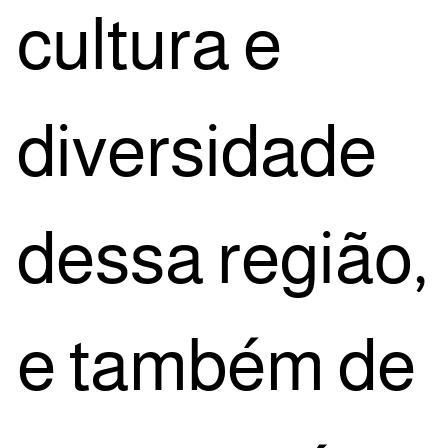
cul­tu­ra e
diver­si­da­de
des­sa região,
e tam­bém de