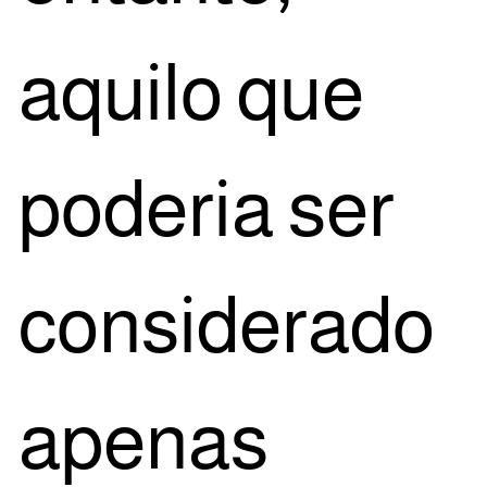
aqui­lo que
pode­ria ser
con­si­de­ra­do
ape­nas