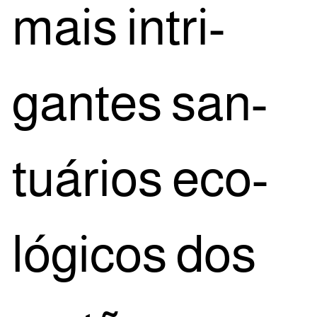
mais intri­
gan­tes san­
tuá­ri­os eco­
ló­gi­cos dos