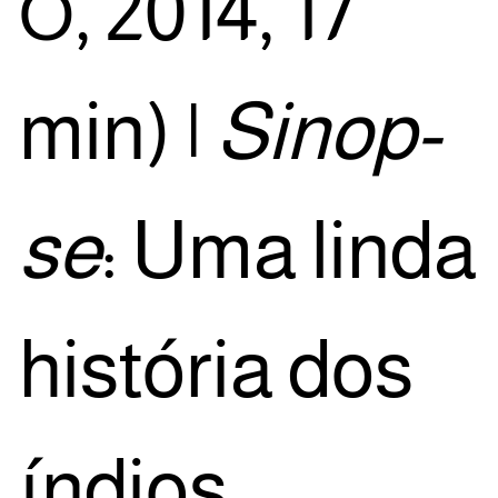
, 2014, 17
O
min) |
Sinop­
se
: Uma lin­da
his­tó­ria dos
índi­os