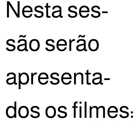
Nes­ta ses­
são serão
apre­sen­ta­
dos os filmes: