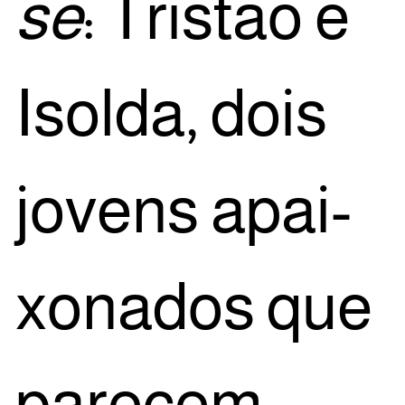
se
: Tris­tão e
Isol­da, dois
jovens apai­
xo­na­dos que
pare­cem