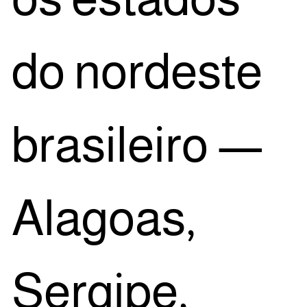
do nor­des­te
bra­si­lei­ro —
Ala­go­as,
Ser­gi­pe,