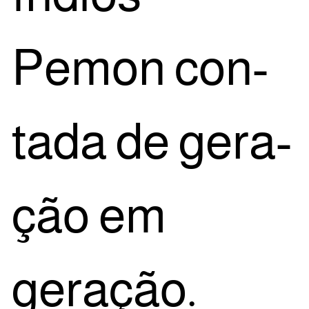
Pemon con­
ta­da de gera­
ção em
geração.