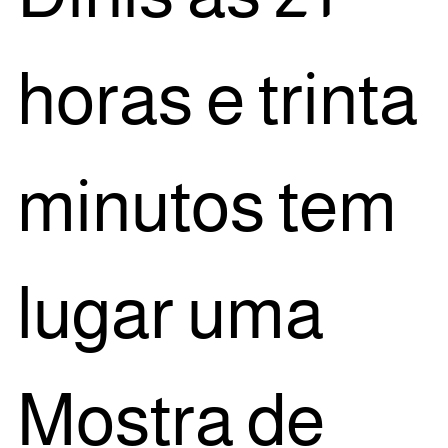
horas e trin­ta
minu­tos tem
lugar uma
Mos­tra de