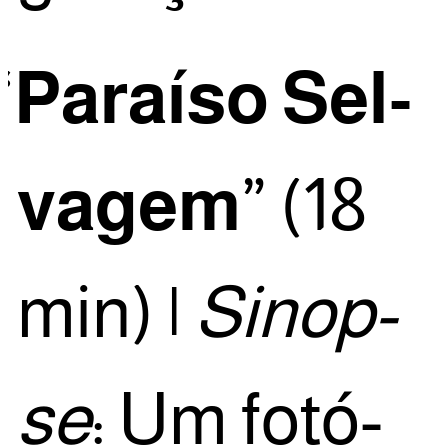
“
Paraí­so Sel­
va­gem
” (18
min) |
Sinop­
se
: Um fotó­