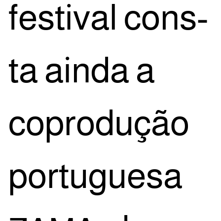
fes­ti­val cons­
ta ain­da a
copro­du­ção
por­tu­gue­sa