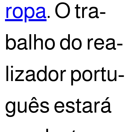
ro­pa
. O tra­
ba­lho do rea­
li­za­dor por­tu­
guês esta­rá