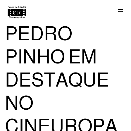
Saltar
PEDRO
para
PINHO EM
o
DESTAQUE
NO
conteúdo
CINEUROPA