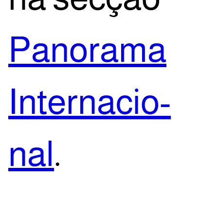
Pano­ra­ma
Inter­na­ci­o­
nal
.