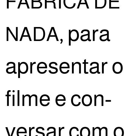
FÁBRICA
DE
, para
NADA
apre­sen­tar o
fil­me e con­
ver­sar com o