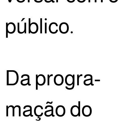
público.
Da pro­gra­
ma­ção do