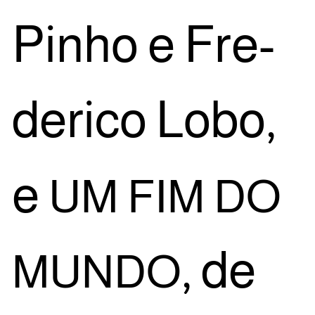
Pinho e Fre­
de­ri­co Lobo,
e
UM
FIM
DO
, de
MUNDO