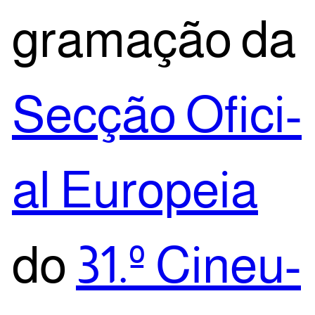
gra­ma­ção da
Sec­ção Ofi­ci­
al Euro­peia
do
31.º Cineu­