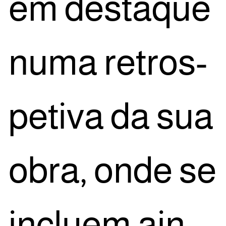
em des­ta­que
numa retros­
pe­ti­va da sua
obra, onde se
inclu­em ain­