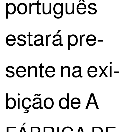
por­tu­guês
esta­rá pre­
sen­te na exi­
bi­ção de A