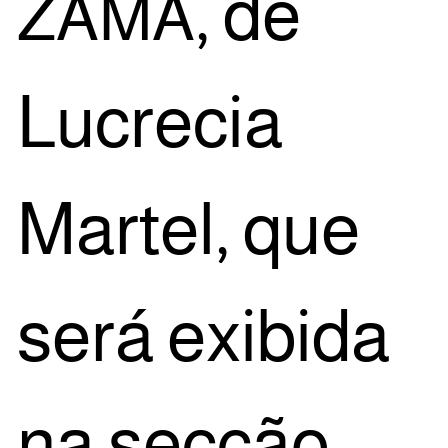
, de
ZAMA
Lucre­cia
Mar­tel, que
será exi­bi­da
na sec­ção