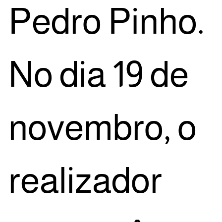
Pedro Pinho.
No dia 19 de
novem­bro, o
rea­li­za­dor