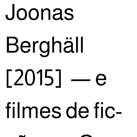
Joo­nas
Berghäll
[2015] — e
fil­mes de fic­