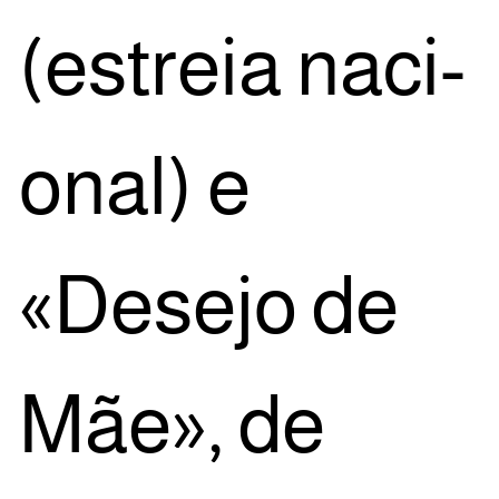
(estreia naci­
o­nal) e
«Dese­jo de
Mãe», de