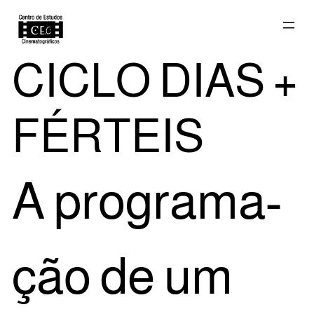
Saltar
CICLO DIAS +
para
FÉRTEIS
o
A pro­gra­ma­
conteúdo
ção de um