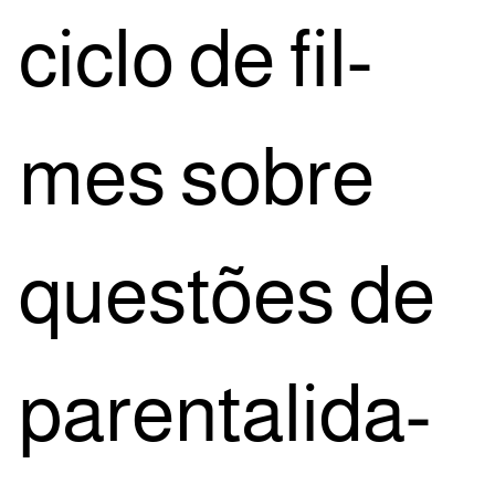
ciclo de fil­
mes sobre
ques­tões de
paren­ta­li­da­