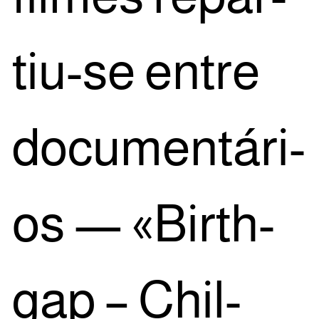
tiu-se entre
docu­men­tá­ri­
os — «Birth­
gap – Chil­