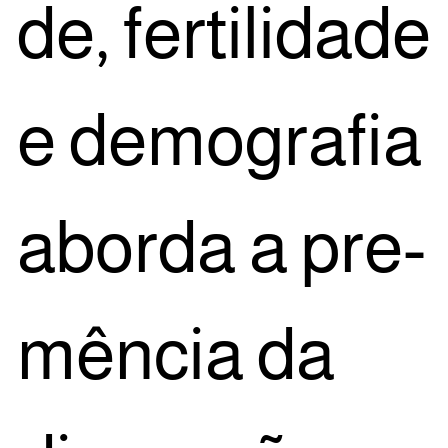
de, fer­ti­li­da­de
e demo­gra­fia
abor­da a pre­
mên­cia da