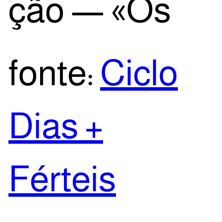
ção — «Os
fon­te:
Ciclo
Dias +
Férteis