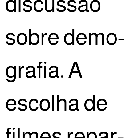
dis­cus­são
sobre demo­
gra­fia. A
esco­lha de
fil­mes repar­