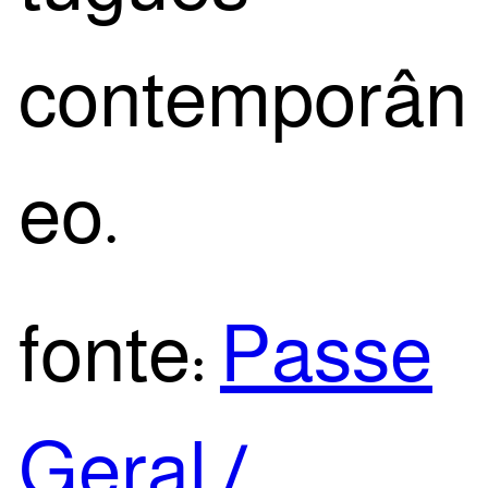
contemporân
eo.
fon­te:
Pas­se
Geral /