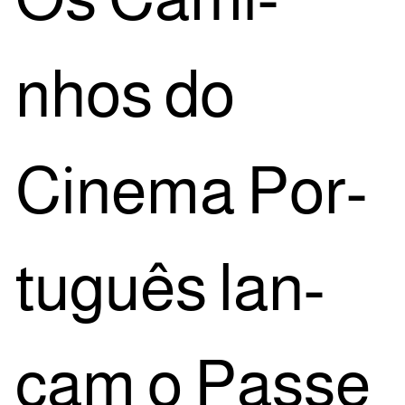
nhos do
Cine­ma Por­
tu­guês lan­
çam o Pas­se