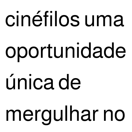
ciné­fi­los uma
opor­tu­ni­da­de
úni­ca de
mer­gu­lhar no