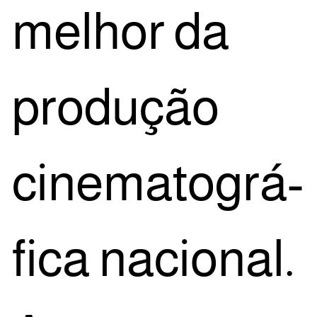
melhor da
pro­du­ção
cine­ma­to­grá­
fi­ca naci­o­nal.