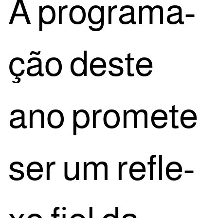
A pro­gra­ma­
ção des­te
ano pro­me­te
ser um refle­