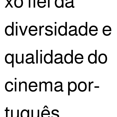
xo fiel da
diver­si­da­de e
qua­li­da­de do
cine­ma por­
tu­guês