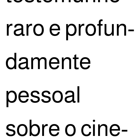
raro e pro­fun­
da­men­te
pes­so­al
sobre o cine­