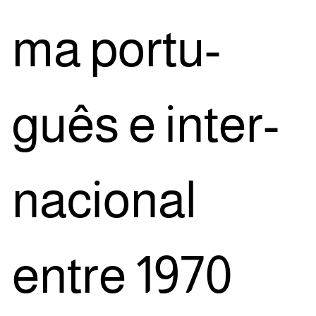
ma por­tu­
guês e inter­
na­ci­o­nal
entre 1970