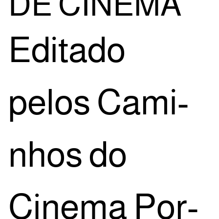
DE CINEMA
Edi­ta­do
pelos Cami­
nhos do
Cine­ma Por­