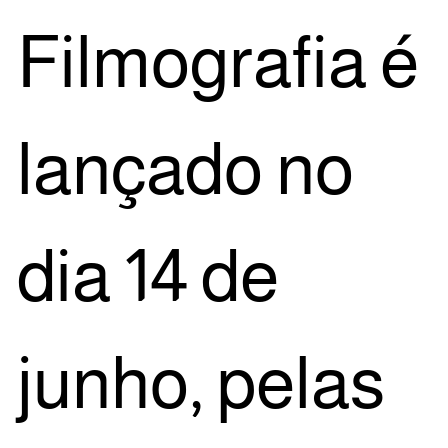
Fil­mo­gra­fia é
lan­ça­do no
dia 14 de
junho, pelas