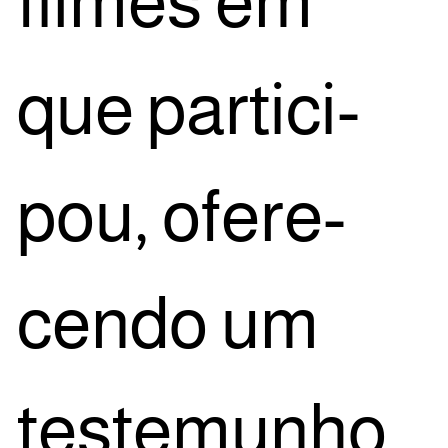
fil­mes em
que par­ti­ci­
pou, ofe­re­
cen­do um
tes­te­mu­nho