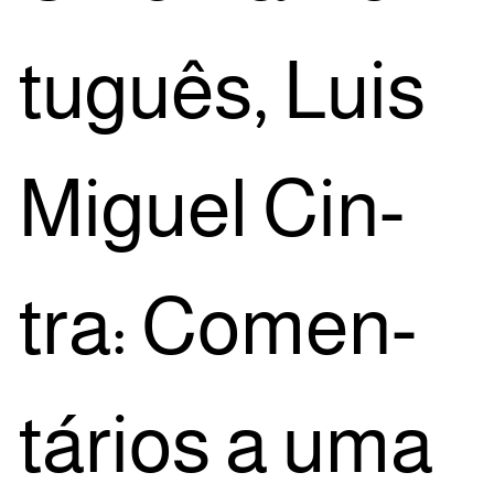
tu­guês, Luis
Miguel Cin­
tra: Comen­
tá­ri­os a uma