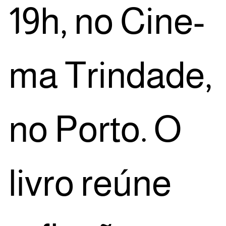
19h, no Cine­
ma Trin­da­de,
no Por­to. O
livro reú­ne