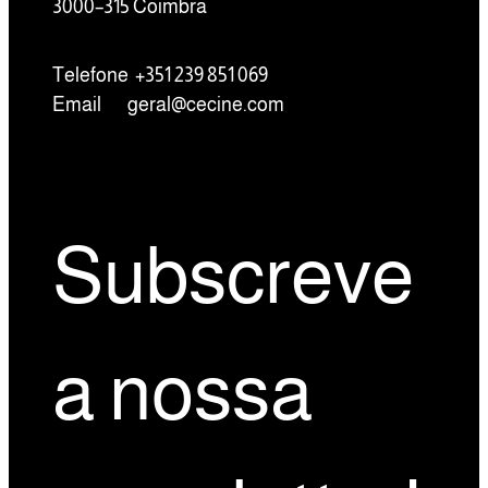
3000–315 Coimbra
Telefone +351 239 851 069
Email
geral@cecine.com
Subscreve
a nossa