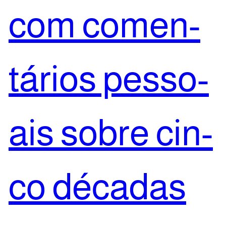
com comen­
tá­ri­os pes­so­
ais sobre cin­
co déca­das