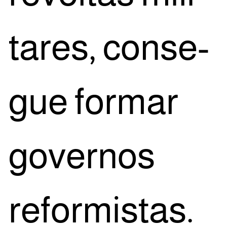
ta­res, con­se­
gue for­mar
gover­nos
refor­mis­tas.