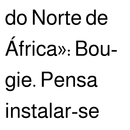
do Nor­te de
Áfri­ca»: Bou­
gie. Pen­sa
ins­ta­lar-se