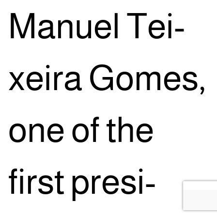
Manu­el Tei­
xei­ra Gomes,
one of the
first pre­si­