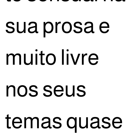
sua pro­sa e
mui­to livre
nos seus
temas qua­se