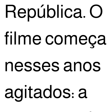
Repú­bli­ca. O
fil­me come­ça
nes­ses anos
agi­ta­dos: a