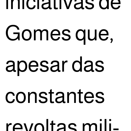
ini­ci­a­ti­vas de
Gomes que,
ape­sar das
cons­tan­tes
revol­tas mili­