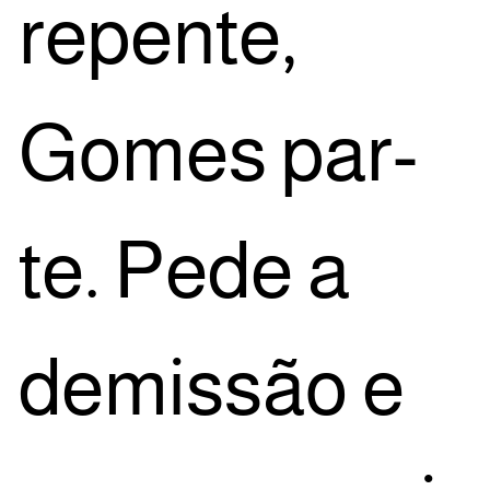
repen­te,
Gomes par­
te. Pede a
demis­são e