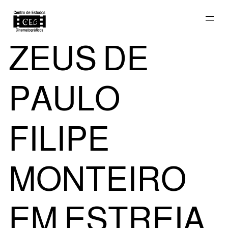
Saltar
ZEUS DE
para
PAULO
o
FILIPE
MONTEIRO
conteúdo
EM ESTREIA