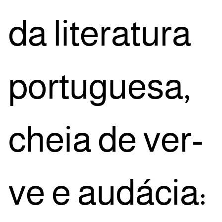
da lite­ra­tu­ra
por­tu­gue­sa,
cheia de ver­
ve e audá­cia: