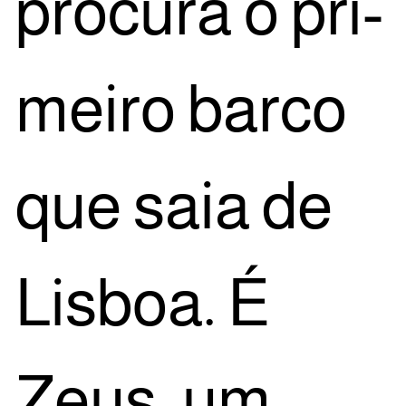
pro­cu­ra o pri­
mei­ro bar­co
que saia de
Lis­boa. É
Zeus, um