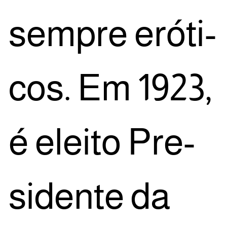
sem­pre eró­ti­
cos. Em 1923,
é elei­to Pre­
si­den­te da