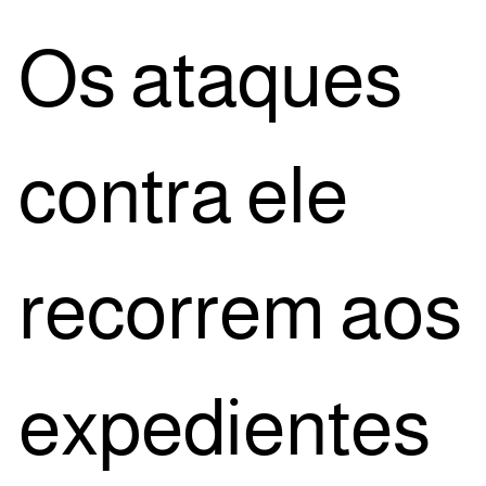
Os ata­ques
con­tra ele
recor­rem aos
expe­di­en­tes