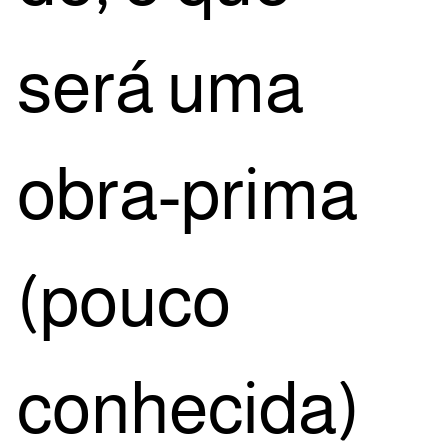
será uma
obra-pri­ma
(pou­co
conhe­ci­da)