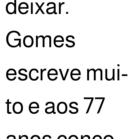
dei­xar.
Gomes
escre­ve mui­
to e aos 77