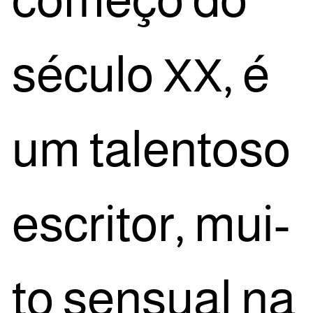
sécu­lo
, é
XX
um talen­to­so
escri­tor, mui­
to sen­su­al na