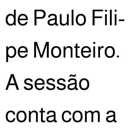
de Pau­lo Fili­
pe Mon­tei­ro.
A ses­são
con­ta com a