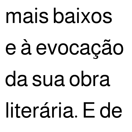
mais bai­xos
e à evo­ca­ção
da sua obra
lite­rá­ria. E de