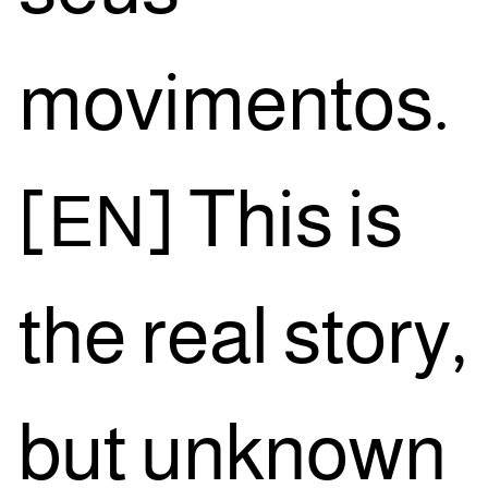
movimentos.
[
] This is
EN
the real story,
but unk­nown