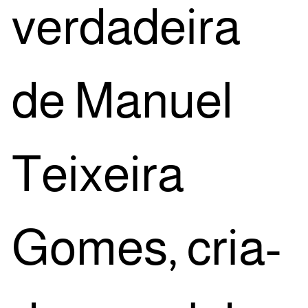
ver­da­dei­ra
de Manu­el
Tei­xei­ra
Gomes, cri­a­