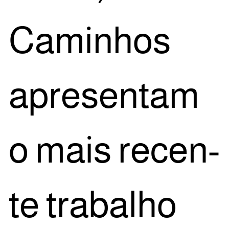
Cami­nhos
apre­sen­tam
o mais recen­
te tra­ba­lho