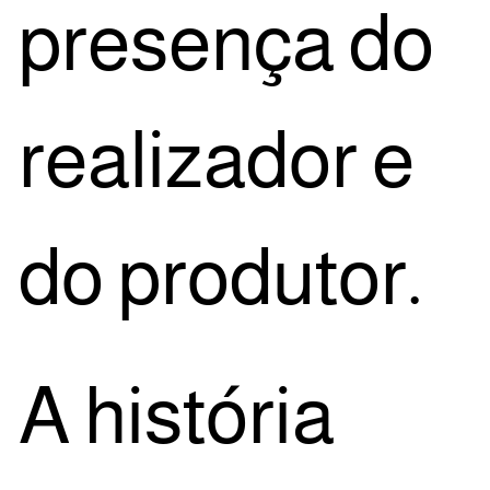
pre­sen­ça do
rea­li­za­dor e
do produtor.
A his­tó­ria