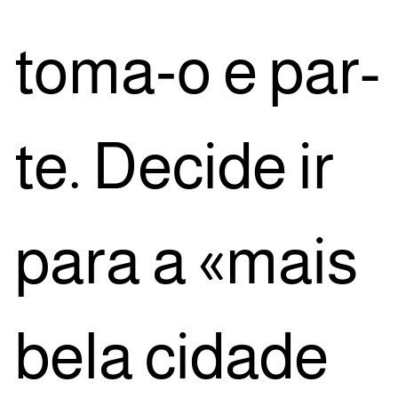
toma‑o e par­
te. Deci­de ir
para a «mais
bela cida­de