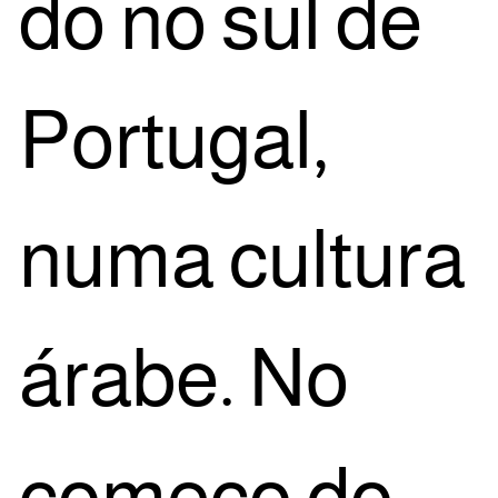
do no sul de
Por­tu­gal,
numa cul­tu­ra
ára­be. No
come­ço do