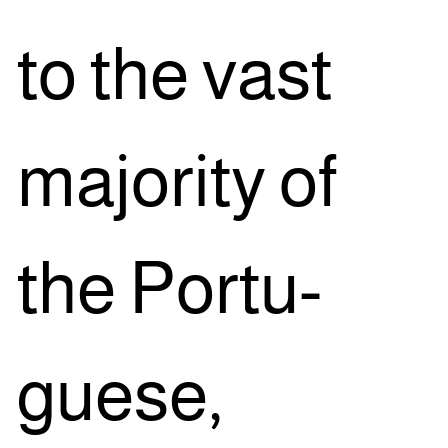
to the vast
majo­rity of
the Por­tu­
gue­se,