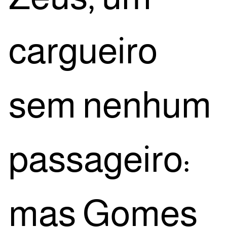
car­guei­ro
sem nenhum
pas­sa­gei­ro:
mas Gomes