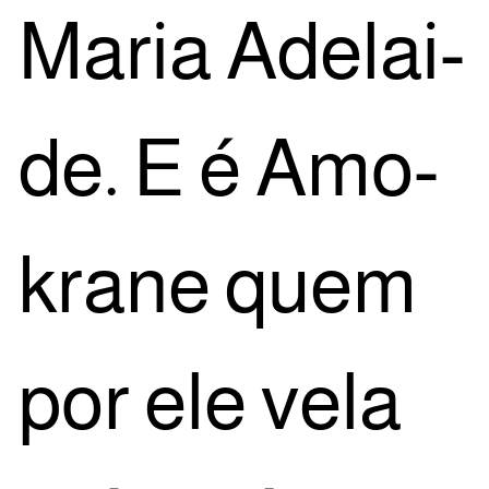
Maria Ade­lai­
de. E é Amo­
kra­ne quem
por ele vela