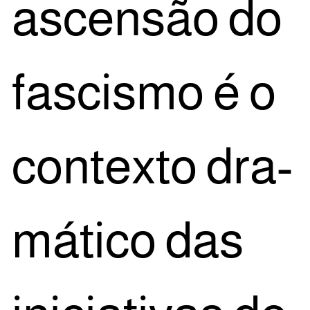
ascen­são do
fas­cis­mo é o
con­tex­to dra­
má­ti­co das