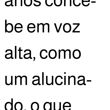
anos con­ce­
be em voz
alta, como
um alu­ci­na­
do, o que