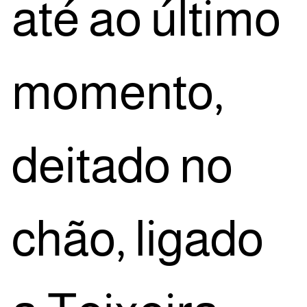
até ao últi­mo
momen­to,
dei­ta­do no
chão, liga­do