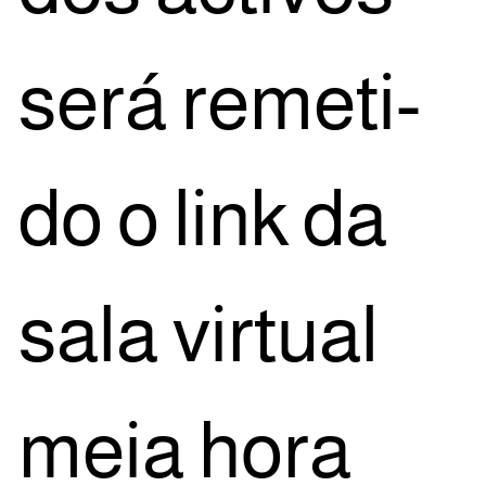
será reme­ti­
do o link da
sala vir­tu­al
meia hora