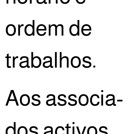
ordem de
trabalhos.
Aos asso­ci­a­
dos acti­vos