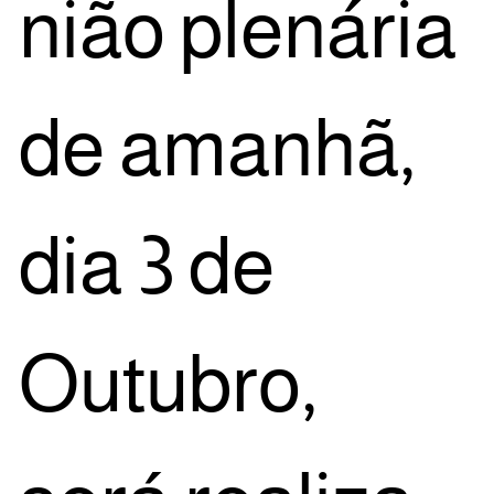
nião ple­ná­ria
de ama­nhã,
dia 3 de
Outu­bro,