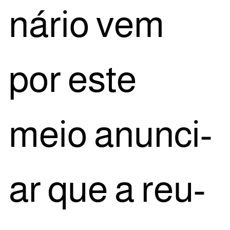
ná­rio vem
por este
meio anun­ci­
ar que a reu­