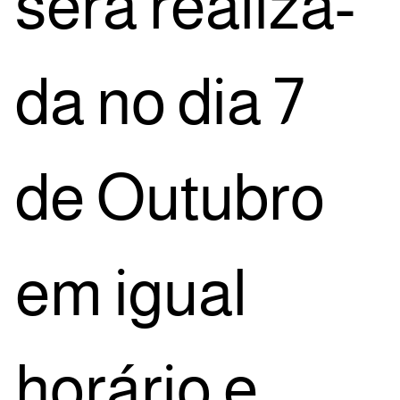
será rea­li­za­
da no dia 7
de Outu­bro
em igual
horá­rio e