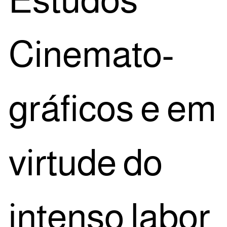
Cine­ma­to­
grá­fi­cos e em
vir­tu­de do
inten­so labor