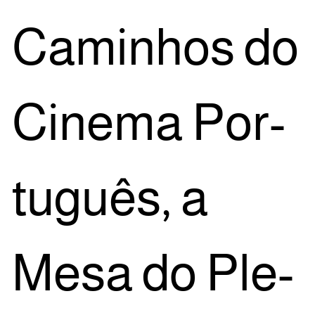
Cami­nhos do
Cine­ma Por­
tu­guês, a
Mesa do Ple­