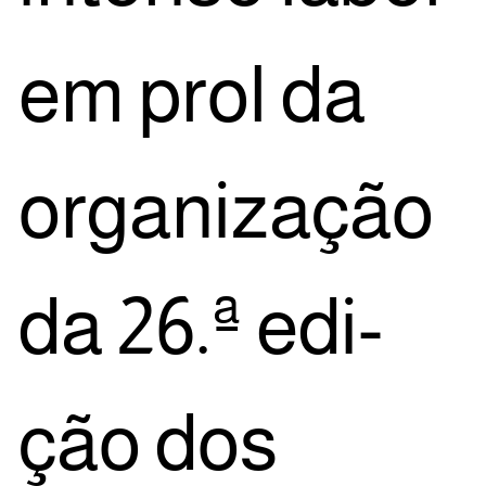
em prol da
orga­ni­za­ção
da 26.ª edi­
ção dos