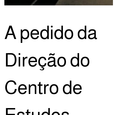
A pedi­do da
Dire­ção do
Cen­tro de
Estu­dos