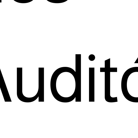
eúdo
uditó