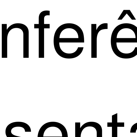
­fe­r
sen­t