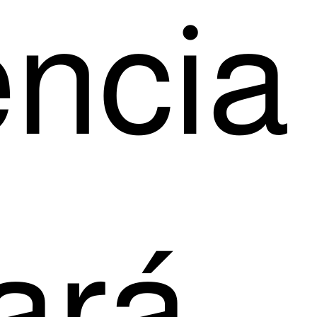
ên­cia
a­rá