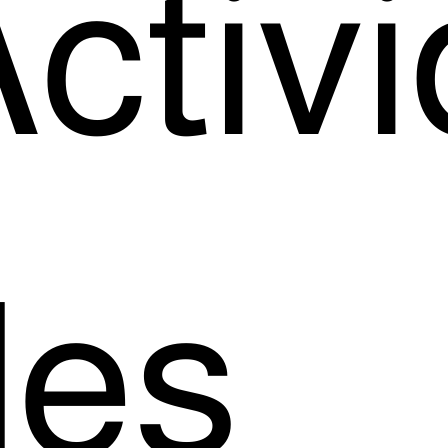
ctiv
des