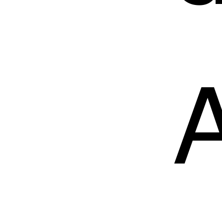
cont
A