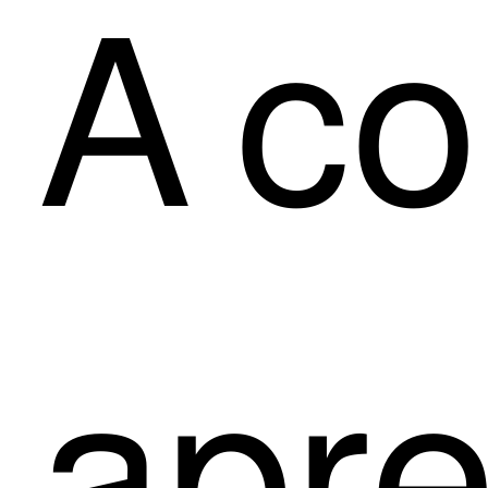
A con
apre­