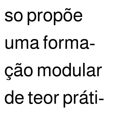
so pro­põe
uma for­ma­
ção modu­lar
de teor prá­ti­