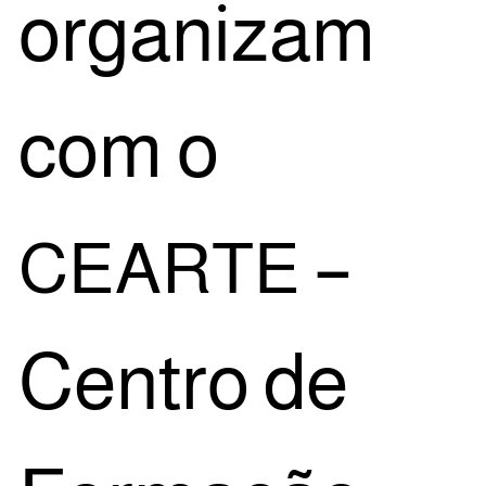
orga­ni­zam
com o
–
CEARTE
Cen­tro de