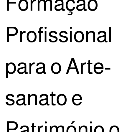
For­ma­ção
Pro­fis­si­o­nal
para o Arte­
sa­na­to e
Patri­mó­nio o