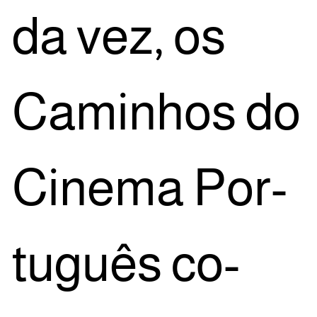
da vez, os
Cami­nhos do
Cine­ma Por­
tu­guês co-