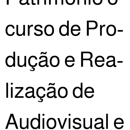
cur­so de Pro­
du­ção e Rea­
li­za­ção de
Audi­o­vi­su­al e