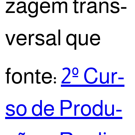
za­gem trans­
ver­sal que
fon­te:
2º Cur­
so de Pro­du­