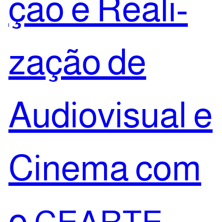
ção e Rea­li­
za­ção de
Audi­o­vi­su­al e
Cine­ma com
o