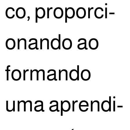
co, pro­por­ci­
o­nan­do ao
for­man­do
uma apren­di­