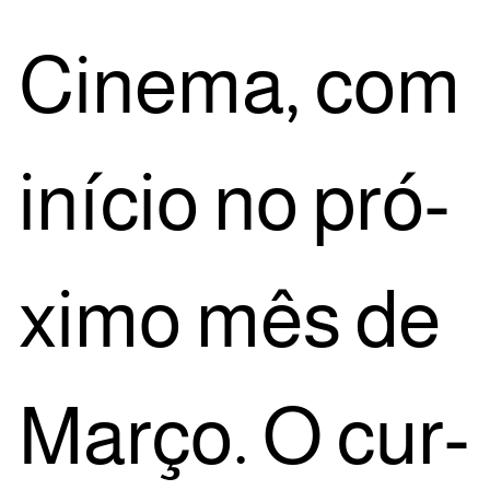
Cine­ma, com
iní­cio no pró­
xi­mo mês de
Mar­ço. O cur­