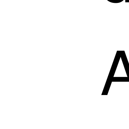
cont
A