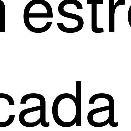
estr
ca­da