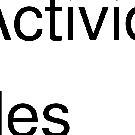
ctiv
des