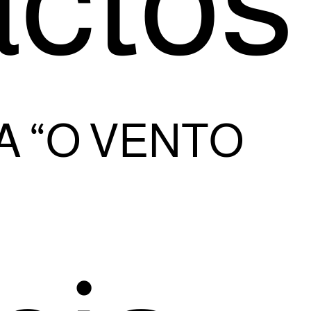
ctos
 “O VENTO