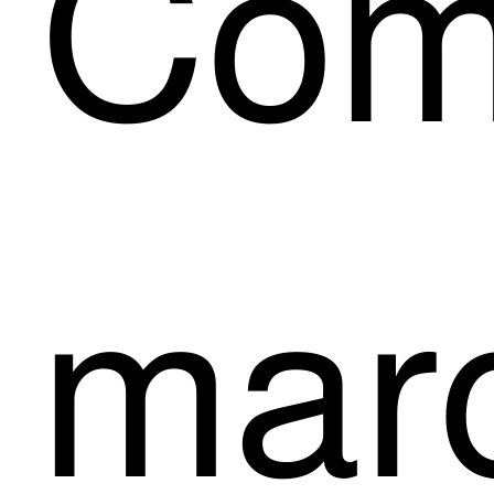
Com 
mar­