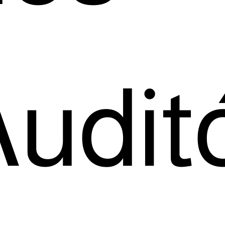
eúdo
uditó