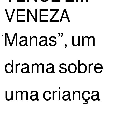
VENEZA
“
Manas”, um
dra­ma sobre
uma cri­an­ça