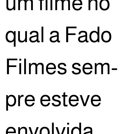
um fil­me no
qual a Fado
Fil­mes sem­
pre este­ve
envol­vi­da