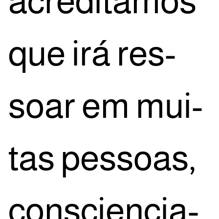
acre­di­ta­mos
que irá res­
so­ar em mui­
tas pes­so­as,
cons­ci­en­ci­a­