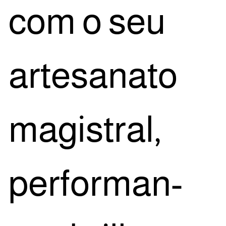
com o seu
arte­sa­na­to
magis­tral,
per­for­man­