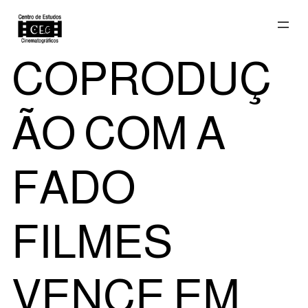
Saltar
COPRODUÇ
para
ÃO COM A
o
FADO
FILMES
conteúdo
VENCE EM