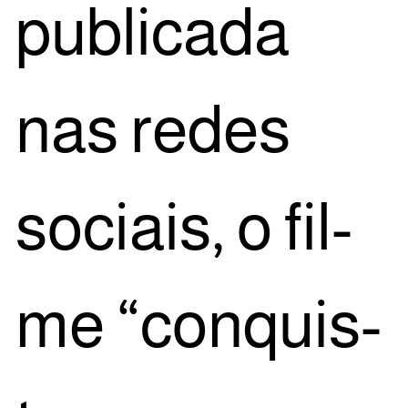
publi­ca­da
nas redes
soci­ais, o fil­
me “con­quis­