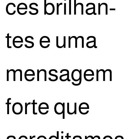
ces bri­lhan­
tes e uma
men­sa­gem
for­te que