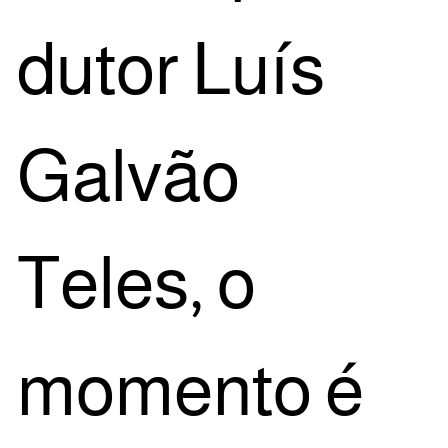
du­tor Luís
Gal­vão
Teles, o
momen­to é