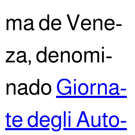
ma de Vene­
za, deno­mi­
na­do
Gior­na­
te degli Auto­