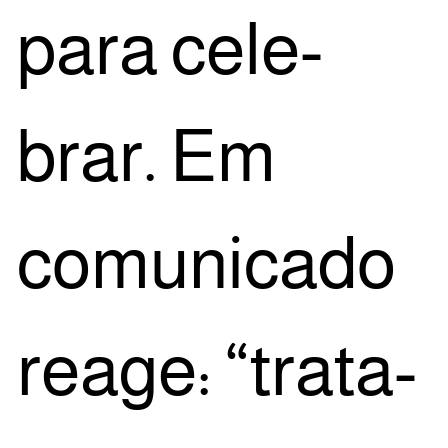
para cele­
brar. Em
comu­ni­ca­do
rea­ge: “tra­ta-