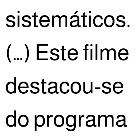
sis­te­má­ti­cos.
(…) Este fil­me
des­ta­cou-se
do pro­gra­ma