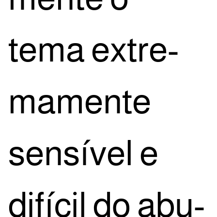
tema extre­
ma­men­te
sen­sí­vel e
difí­cil do abu­