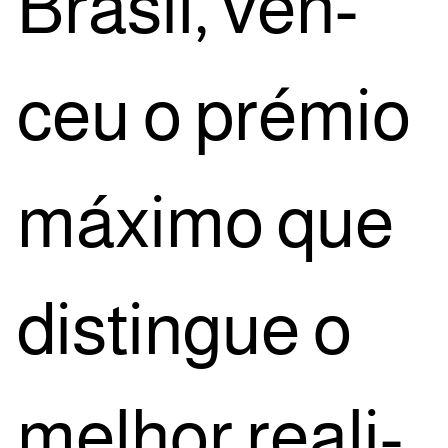
Bra­sil, ven­
ceu o pré­mio
máxi­mo que
dis­tin­gue o
melhor rea­li­