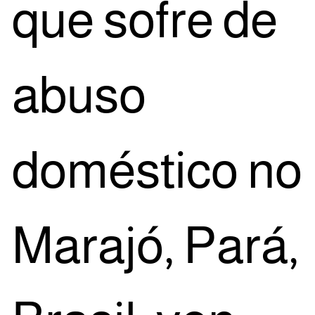
que sofre de
abu­so
domés­ti­co no
Mara­jó, Pará,