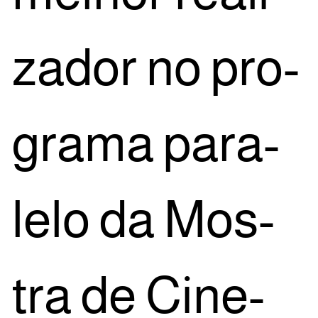
za­dor no pro­
gra­ma para­
le­lo da Mos­
tra de Cine­