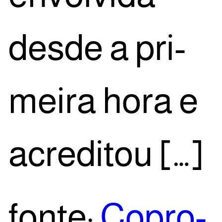
des­de a pri­
mei­ra hora e
acreditou […]
fon­te:
Copro­