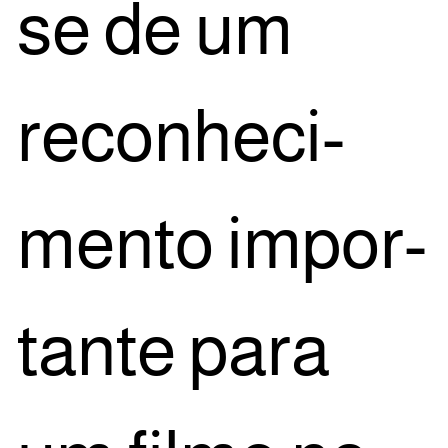
se de um
reco­nhe­ci­
men­to impor­
tan­te para