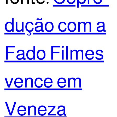
du­ção com a
Fado Fil­mes
ven­ce em
Veneza