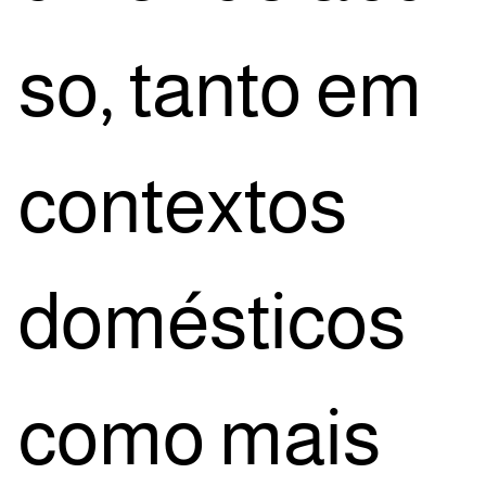
so, tan­to em
con­tex­tos
domés­ti­cos
como mais