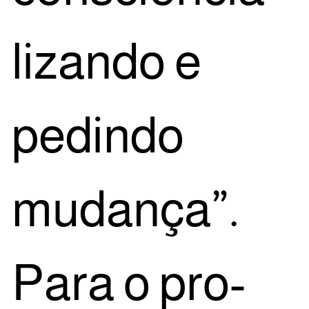
li­zan­do e
pedin­do
mudan­ça”.
Para o pro­