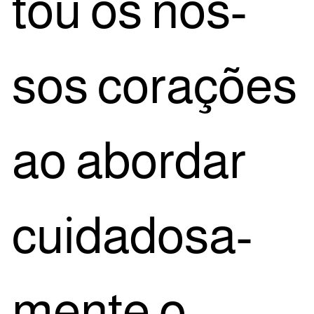
tou os nos­
sos cora­ções
ao abor­dar
cui­da­do­sa­
men­te o