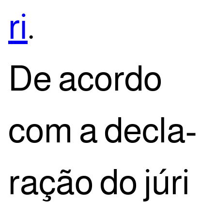
ri
.
De acor­do
com a decla­
ra­ção do júri