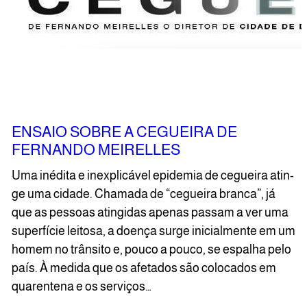
ENSAIO SOBRE A CEGUEIRA DE
FERNANDO MEIRELLES
Uma iné­di­ta e inex­pli­cá­vel epi­de­mia de ceguei­ra atin­
ge uma cida­de. Cha­ma­da de “ceguei­ra bran­ca”, já
que as pes­so­as atin­gi­das ape­nas pas­sam a ver uma
super­fí­cie lei­to­sa, a doen­ça sur­ge ini­ci­al­men­te em um
homem no trân­si­to e, pou­co a pou­co, se espa­lha pelo
país. À medi­da que os afe­ta­dos são colo­ca­dos em
qua­ren­te­na e os ser­vi­ços…