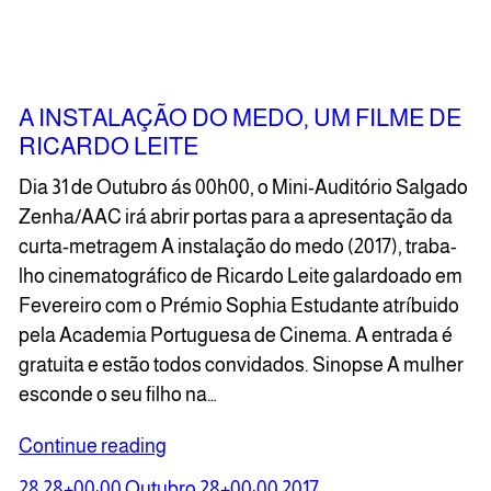
A INSTALAÇÃO DO MEDO, UM FILME DE
RICARDO LEITE
Dia 31 de Outu­bro ás 00h00, o Mini-Audi­tó­rio Sal­ga­do
Zenha/AAC irá abrir por­tas para a apre­sen­ta­ção da
cur­ta-metra­gem A ins­ta­la­ção do medo (2017), tra­ba­
lho cine­ma­to­grá­fi­co de Ricar­do Lei­te galar­do­a­do em
Feve­rei­ro com o Pré­mio Sophia Estu­dan­te atrí­bui­do
pela Aca­de­mia Por­tu­gue­sa de Cinema. A entra­da é
gra­tui­ta e estão todos convidados. Sinopse A mulher
escon­de o seu filho na…
Continue reading
28 28+00:00 Outubro 28+00:00 2017