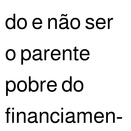
do e não ser
o paren­te
pobre do
finan­ci­a­men­