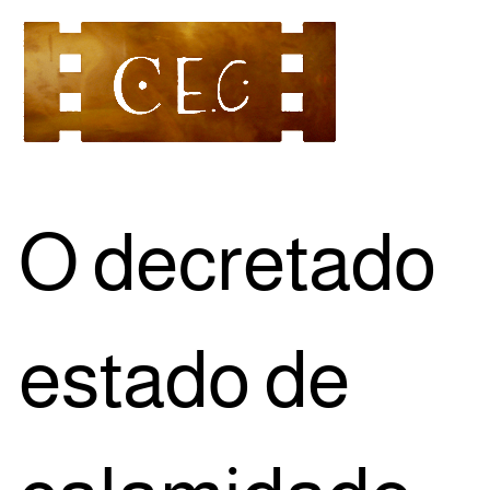
O decre­ta­do
esta­do de