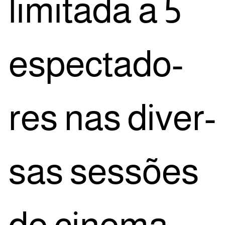
limi­ta­da a 5
espec­ta­do­
res nas diver­
sas ses­sões
de cine­ma