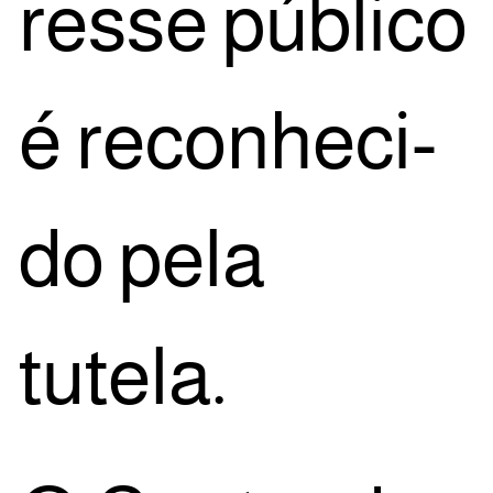
res­se públi­co
é reco­nhe­ci­
do pela
tutela.