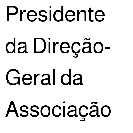
Pre­si­den­te
da Dire­ção-
Geral da
Asso­ci­a­ção