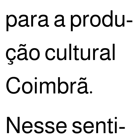
para a pro­du­
ção cul­tu­ral
Coimbrã.
Nes­se sen­ti­