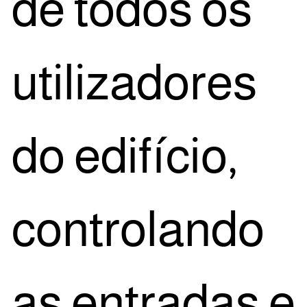
de todos os
uti­li­za­do­res
do edi­fí­cio,
con­tro­lan­do
as entra­das e