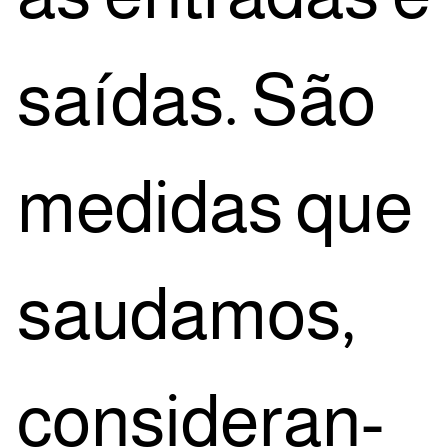
saí­das. São
medi­das que
sau­da­mos,
con­si­de­ran­