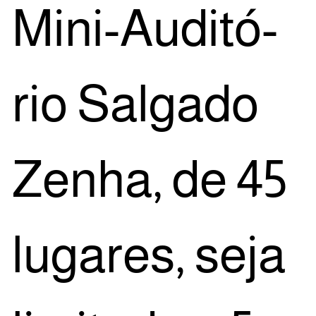
Mini-Audi­tó­
rio Sal­ga­do
Zenha, de 45
luga­res, seja