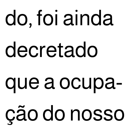
do, foi ain­da
decre­ta­do
que a ocu­pa­
ção do nos­so