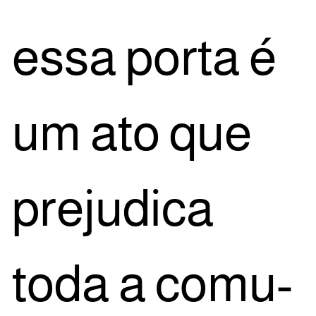
essa por­ta é
um ato que
pre­ju­di­ca
toda a comu­