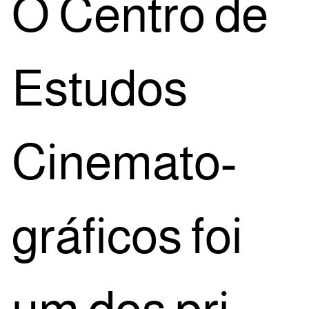
O Cen­tro de
Estu­dos
Cine­ma­to­
grá­fi­cos foi