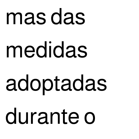
mas das
medi­das
adop­ta­das
duran­te o