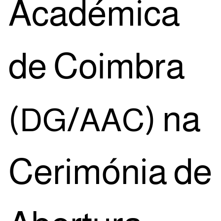
Aca­dé­mi­ca
de Coim­bra
(
/
) na
DG
AAC
Ceri­mó­nia de