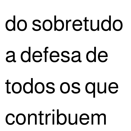
do sobre­tu­do
a defe­sa de
todos os que
con­tri­bu­em