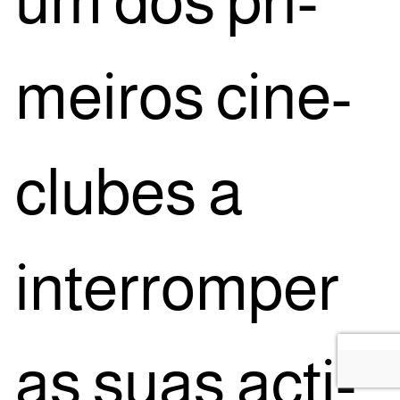
um dos pri­
mei­ros cine­
clu­bes a
inter­rom­per
as suas acti­