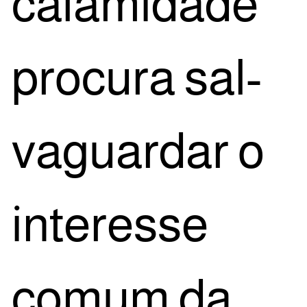
cala­mi­da­de
pro­cu­ra sal­
va­guar­dar o
inte­res­se
comum da