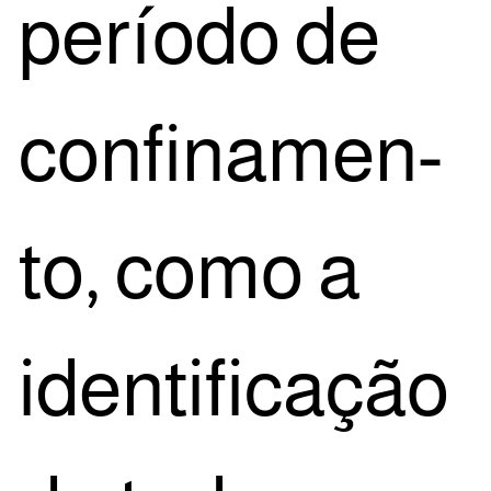
perío­do de
con­fi­na­men­
to, como a
iden­ti­fi­ca­ção