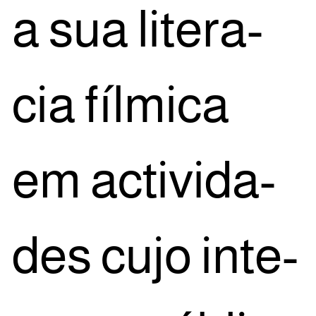
a sua lite­ra­
cia fíl­mi­ca
em acti­vi­da­
des cujo inte­