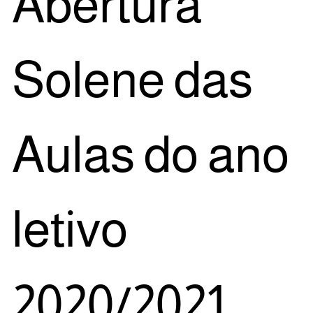
Aber­tu­ra
Sole­ne das
Aulas do ano
leti­vo
2020/2021.