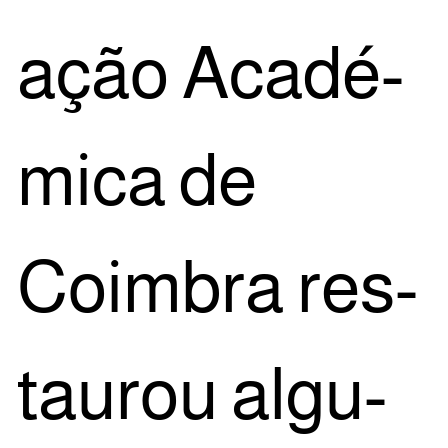
a­ção Aca­dé­
mi­ca de
Coim­bra res­
tau­rou algu­