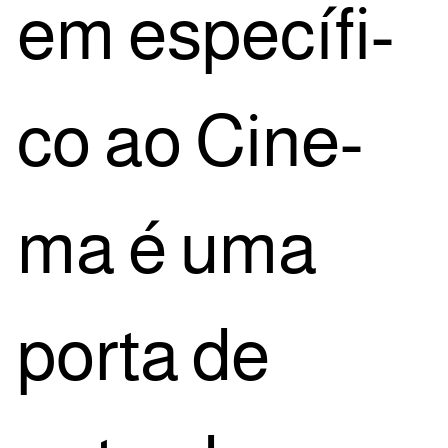
em espe­cí­fi­
co ao Cine­
ma é uma
por­ta de