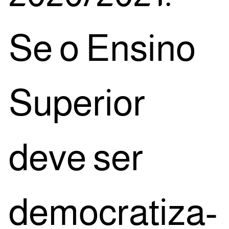
Se o Ensi­no
Supe­ri­or
deve ser
demo­cra­ti­za­