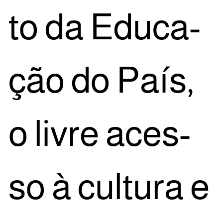
to da Edu­ca­
ção do País,
o livre aces­
so à cul­tu­ra e