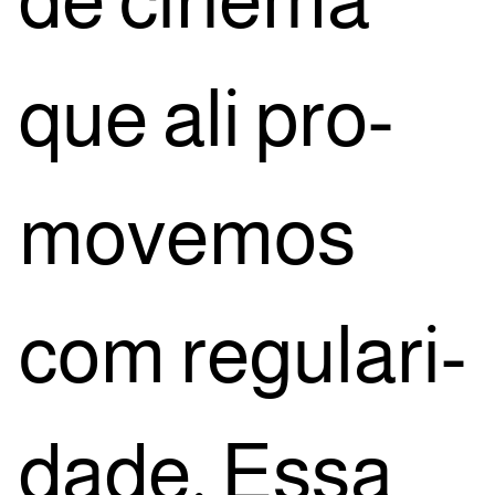
que ali pro­
mo­ve­mos
com regu­la­ri­
da­de. Essa