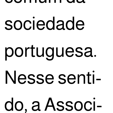
soci­e­da­de
por­tu­gue­sa.
Nes­se sen­ti­
do, a Asso­ci­