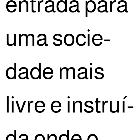
entra­da para
uma soci­e­
da­de mais
livre e ins­truí­
da onde o