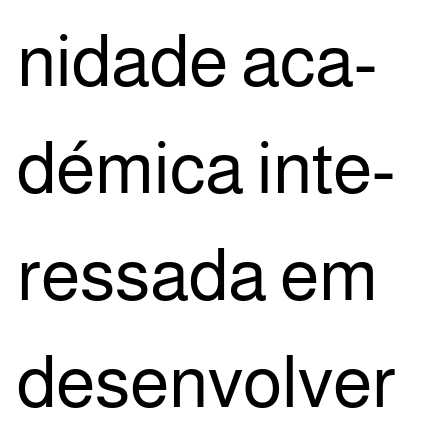
ni­da­de aca­
dé­mi­ca inte­
res­sa­da em
desen­vol­ver