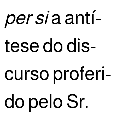
per si
a antí­
te­se do dis­
cur­so pro­fe­ri­
do pelo Sr.